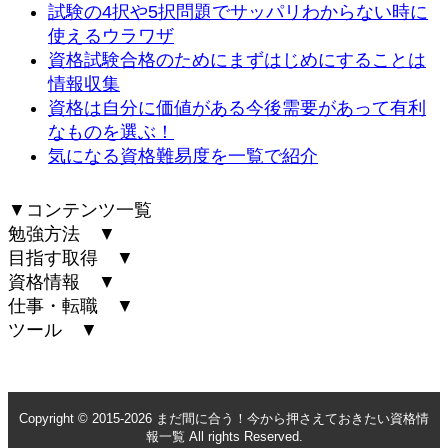
試験の4択や5択問題でサッパリわからない時に
使えるウラワザ
資格試験合格のためにまずはじめにすることは
情報収集
資格は自分に価値がある今後需要があって有利
なものを選ぶ！
気になる資格難易度を一覧で紹介
▼コンテンツ一覧
勉強方法 ▼
目指す取得 ▼
資格情報 ▼
仕事・転職 ▼
ツール ▼
Copyright © 2015
-2026 まだ間に合う！今から押さえておきたい資格情
報一覧 All rights Reserved.