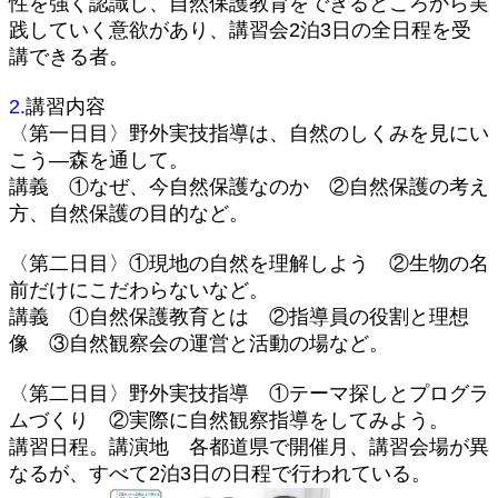
性を強く認識し、自然保護教育をできるところから実
践していく意欲があり、講習会2泊3日の全日程を受
講できる者。
2.
講習内容
〈第一日目〉野外実技指導は、自然のしくみを見にい
こう―森を通して。
講義 ①なぜ、今自然保護なのか ②自然保護の考え
方、自然保護の目的など。
〈第二日目〉①現地の自然を理解しよう ②生物の名
前だけにこだわらないなど。
講義 ①自然保護教育とは ②指導員の役割と理想
像 ③自然観察会の運営と活動の場など。
〈第二日目〉野外実技指導 ①テーマ探しとプログラ
ムづくり ②実際に自然観察指導をしてみよう。
講習日程。講演地 各都道県で開催月、講習会場が異
なるが、すべて2泊3日の日程で行われている。